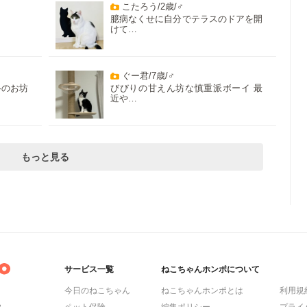
こたろう/2歳/♂
臆病なくせに自分でテラスのドアを開
けて…
ぐー君/7歳/♂
格のお坊
びびりの甘えん坊な慎重派ボーイ 最
近や…
もっと見る
サービス一覧
ねこちゃんホンポについて
今日のねこちゃん
ねこちゃんホンポとは
利用規
ら