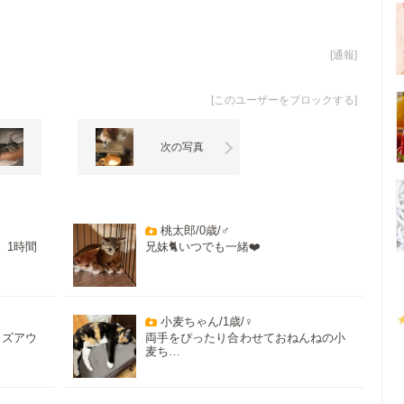
[
通報
]
[
このユーザーをブロックする
]
次の写真
桃太郎/0歳/♂
、1時間
兄妹🐈いつでも一緒❤️
小麦ちゃん/1歳/♀
イズアウ
両手をぴったり合わせておねんねの小
麦ち…