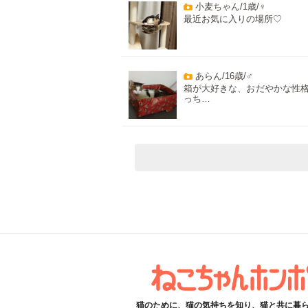
小麦ちゃん/1歳/♀
最近お気に入りの場所♡
あらん/16歳/♂
箱が大好きな、おだやかな性
っち…
猫のために、猫の気持ちを知り、猫と共に暮