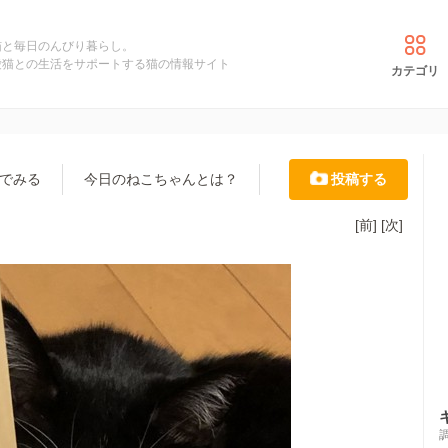
猫と毎日のんびり暮らし。
愛猫との生活をサポートする猫の情報サイト
カテゴリ
でみる
今日のねこちゃんとは？
投稿する
[前]
[次]