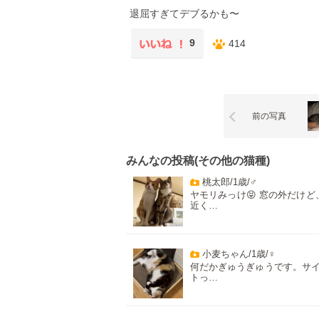
退屈すぎてデブるかも〜
9
414
前の写真
みんなの投稿(その他の猫種)
桃太郎/1歳/♂
ヤモリみっけ😝 窓の外だけど
近く…
小麦ちゃん/1歳/♀
何だかぎゅうぎゅうです。サ
トっ…