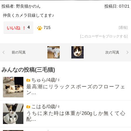
投稿者: 野良猫かのん
投稿日: 07/21
仲良くカメラ目線してます♪
4
715
[
通報
]
[
このユーザーをブロックする
]
前の写真
次の写真
みんなの投稿(三毛猫)
ちゅら/4歳/♀
最高潮にリラックスポーズのフローフェ
ン…
こはる/0歳/♀
うちに来た時は体重が260gしか無くて心
配…