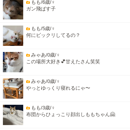
もも/6歳/♀
ガン飛ばす子
もも/5歳/♀
何にビックリしてるの？
みゃあ/0歳/♀
この場所大好き💕甘えたさん笑笑
みゃあ/0歳/♀
やっとゆっくり寝れるにゃ〜
もも/3歳/♀
布団からひょっこり顔出しももちゃん🤗