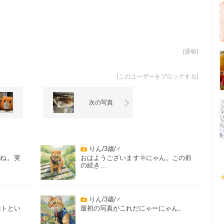
[
通報
]
[
このユーザーをブロックする
]
次の写真
りん/3歳/♂
ね。実
おはようございます🌞にゃん。この前
の続き…
りん/3歳/♂
ホトとい
最初の写真がこれだにゃーにゃん。