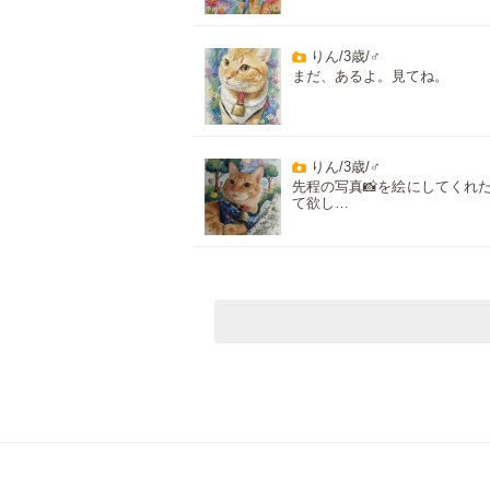
りん/3歳/♂
まだ、あるよ。見てね。
りん/3歳/♂
先程の写真📸を絵にしてくれ
て欲し…