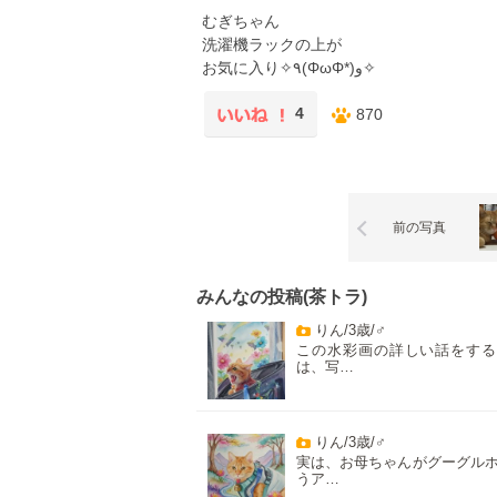
むぎちゃん
洗濯機ラックの上が
お気に入り✧٩(ΦωΦ*)و✧
4
870
前の写真
みんなの投稿(茶トラ)
りん/3歳/♂
この水彩画の詳しい話をする
は、写…
りん/3歳/♂
実は、お母ちゃんがグーグル
うア…