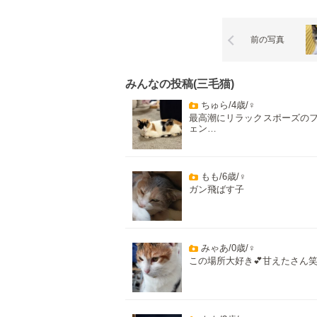
前の写真
みんなの投稿(三毛猫)
ちゅら/4歳/♀
最高潮にリラックスポーズの
ェン…
もも/6歳/♀
ガン飛ばす子
みゃあ/0歳/♀
この場所大好き💕甘えたさん