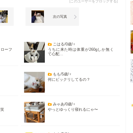
[
このユーザーをブロックする
]
次の写真
こはる/0歳/♀
フローフ
うちに来た時は体重が260gしか無く
て心配…
もも/5歳/♀
何にビックリしてるの？
みゃあ/0歳/♀
笑笑
やっとゆっくり寝れるにゃ〜