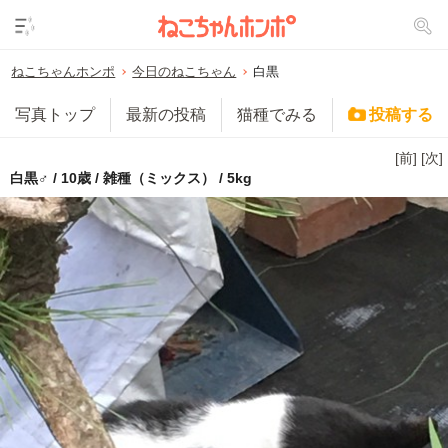
ねこちゃんホンポ
今日のねこちゃん
白黒
写真トップ
最新の投稿
猫種でみる
投稿する
[前]
[次]
白黒♂ / 10歳 / 雑種（ミックス） / 5kg