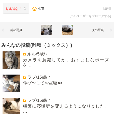
1
470
[
通報
]
[
このユーザーをブロックする
]
前の写真
次の写真
みんなの投稿(雑種（ミックス）)
ルル/5歳/♀
カメラを意識してか、おすましなポーズ
を…
ラブ/15歳/♂
伸び〜してお昼寝💤
ラブ/15歳/♂
頻繁に寝場所を変えるようになりました。
…