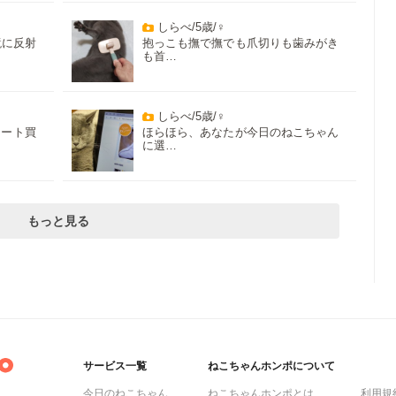
しらべ/5歳/♀
鏡に反射
抱っこも撫で撫でも爪切りも歯みがき
も首…
しらべ/5歳/♀
レート買
ほらほら、あなたが今日のねこちゃん
に選…
もっと見る
サービス一覧
ねこちゃんホンポについて
今日のねこちゃん
ねこちゃんホンポとは
利用規