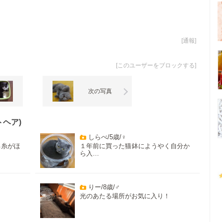
[
通報
]
[
このユーザーをブロックする
]
次の写真
ヘア)
しらべ/5歳/♀
る糸がほ
１年前に買った猫鉢にようやく自分か
ら入…
りー/8歳/♂
光のあたる場所がお気に入り！