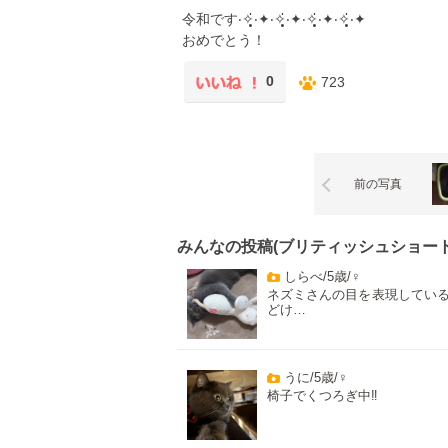
令和です‧✧̣̥̇‧✦‧✧̣̥̇‧✦‧✧̣̥̇‧✦‧✧̣̥̇‧✦
おめでとう！
0
723
前の写真
みんなの投稿(ブリティッシュショート
しらべ/5歳/♀
ネズミさんの目を表現してい
どけ…
うに/5歳/♀
椅子でくつろぎ中‼️