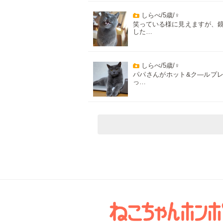
しらべ/5歳/♀
笑っている様に見えますが、
した…
しらべ/5歳/♀
パパさんがホット&ク―ルプ
っ…