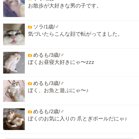
お散歩が大好きな男の子です。
ソラ/1歳/♂
気づいたらこんな顔で転がってました。
めるも/3歳/♂
ぼくお昼寝大好きにゃ〜zzz
めるも/3歳/♂
ぼく、お魚と遊ぶにゃ〜♪
めるも/2歳/♂
ぼくのお気に入りの 爪とぎボールだにゃ♪