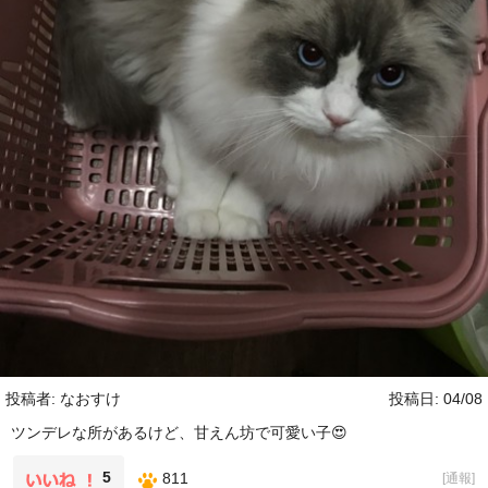
投稿者: なおすけ
投稿日: 04/08
ツンデレな所があるけど、甘えん坊で可愛い子😍
5
811
[
通報
]