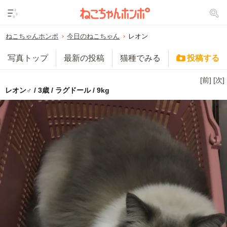
ねこちゃんホンポ
今日のねこちゃん
レオン
写真トップ
最新の投稿
猫種でみる
投稿する
[前]
[次]
レオン♂ / 3歳 / ラグドール / 9kg