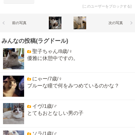
[
このユーザーをブロックする
]
前の写真
次の写真
みんなの投稿(ラグドール)
聖子ちゃん/8歳/♀
優雅に休憩中ですの。
にゃー/7歳/♀
ブルーな瞳で何をみつめているのかな？
イヴ/1歳/♂
とてもおとなしい男の子
ソラ/1歳/♂