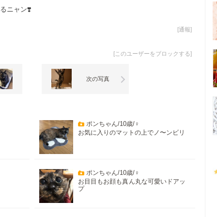
るニャン❣️
[
通報
]
[
このユーザーをブロックする
]
次の写真
ポンちゃん/10歳/♀
お気に入りのマットの上でノ〜ンビリ
ポンちゃん/10歳/♀
お目目もお顔も真ん丸な可愛いドアッ
プ