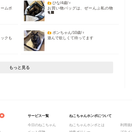
ひな/4歳/♀
ャームポ
お買い物バッグは、ぜーんぶ私の物
🐈‍⬛
ポンちゃん/10歳/♀
ェックも
遊んで欲しくて待ってます
もっと見る
サービス一覧
ねこちゃんホンポについて
今日のねこちゃん
ねこちゃんホンポとは
利用規
ら