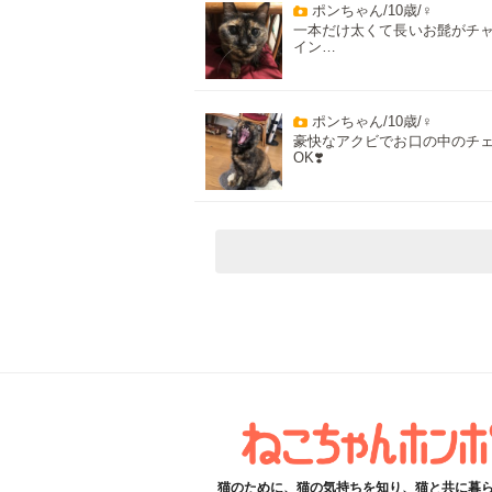
ポンちゃん/10歳/♀
一本だけ太くて長いお髭がチ
イン…
ポンちゃん/10歳/♀
豪快なアクビでお口の中のチ
OK❣️
猫のために、猫の気持ちを知り、猫と共に暮