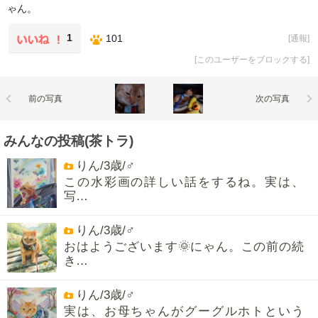
ゃん。
1
101
[
通報
]
[
このユーザーをブロックする
]
前の写真
次の写真
みんなの投稿(茶トラ)
りん/3歳/♂
この水彩画の詳しい話をするね。実は、
写…
りん/3歳/♂
おはようございます🌞にゃん。この前の続
き…
りん/3歳/♂
実は、お母ちゃんがグーグルホトという