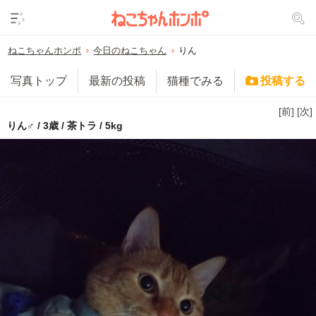
ねこちゃんホンポ
今日のねこちゃん
りん
写真トップ
最新の投稿
猫種でみる
投稿する
[前]
[次]
りん♂ / 3歳 / 茶トラ / 5kg