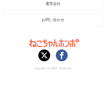
運営会社
お問い合わせ
Copyright © P-NEST JAPAN INC.