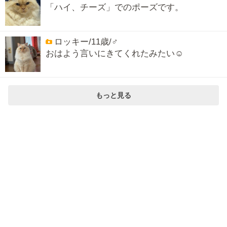
「ハイ、チーズ」でのポーズです。
ロッキー/11歳/♂
おはよう言いにきてくれたみたい☺️
もっと見る