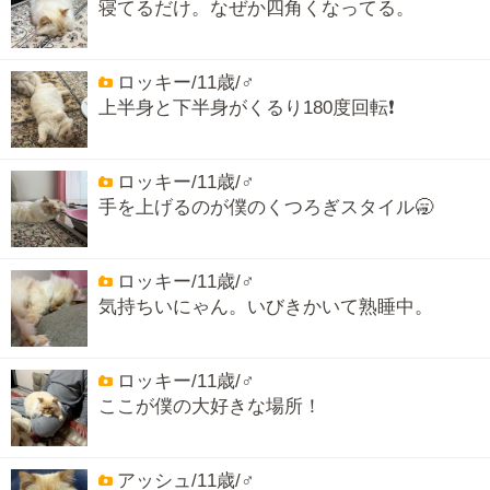
寝てるだけ。なぜか四角くなってる。
ロッキー/11歳/♂
上半身と下半身がくるり180度回転❗️
ロッキー/11歳/♂
手を上げるのが僕のくつろぎスタイル🥱
ロッキー/11歳/♂
気持ちいにゃん。いびきかいて熟睡中。
ロッキー/11歳/♂
ここが僕の大好きな場所！
アッシュ/11歳/♂