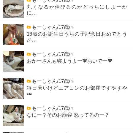
もーしゃん/17歳/♀
丸くなるか伸びるのかどっちにしよーか
に…
もーしゃん/17歳/♀
18歳のお誕生日うちの子記念日おめでとう
🎉…
もーしゃん/17歳/♀
おかーさんも寝ようよー💖おいでー💖
もーしゃん/17歳/♀
毎日暑いけどエアコンのお部屋ですやすや
💤
もーしゃん/17歳/♀
なにー？そのお顔😁 怒ってるのー？