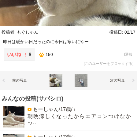
投稿者: もぐしゃん
投稿日: 02/17
昨日は暖かい日だったのに今日は寒いにやー
6
150
[
通報
]
[
このユーザーをブロックする
]
前の写真
次の写真
みんなの投稿(サバシロ)
もーしゃん/17歳/♀
朝晩涼しくなったからエアコンつけなか
っ…