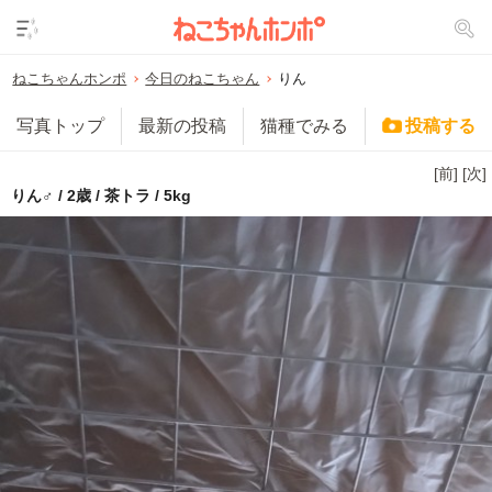
ねこちゃんホンポ
今日のねこちゃん
りん
写真トップ
最新の投稿
猫種でみる
投稿する
[前]
[次]
りん♂ / 2歳 / 茶トラ / 5kg