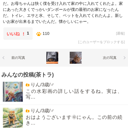
だ。お母ちゃんは快く僕を受け入れて家の中に入れてくれたよ。家
にあった大きくでっかいダンボールが僕の最初のお家になったん
だ。トイレ、エサと水、そして、ベットを入れてくれたんよ。新し
いお家が出来るまでいたんだ。懐かしいにゃー。
1
110
[
通報
]
[
このユーザーをブロックする
]
前の写真
次の写真
みんなの投稿(茶トラ)
りん/3歳/♂
この水彩画の詳しい話をするね。実は、
写…
りん/3歳/♂
おはようございます🌞にゃん。この前の続
き…