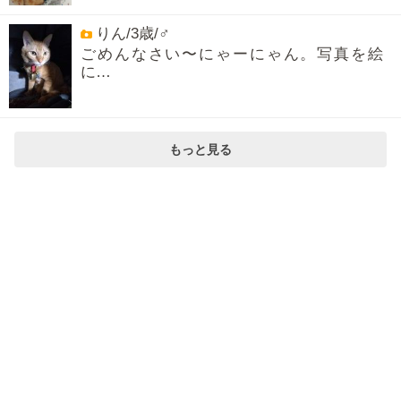
りん/3歳/♂
ごめんなさい〜にゃーにゃん。写真を絵
に…
もっと見る