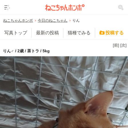
ねこちゃんホンポ
今日のねこちゃん
りん
写真トップ
最新の投稿
猫種でみる
投稿する
[前]
[次]
りん♂ / 2歳 / 茶トラ / 5kg