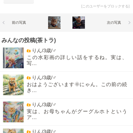
[
このユーザーをブロックする
]
前の写真
次の写真
みんなの投稿(茶トラ)
りん/3歳/♂
この水彩画の詳しい話をするね。実は、
写…
りん/3歳/♂
おはようございます🌞にゃん。この前の続
き…
りん/3歳/♂
実は、お母ちゃんがグーグルホトという
ア…
りん/3歳/♂