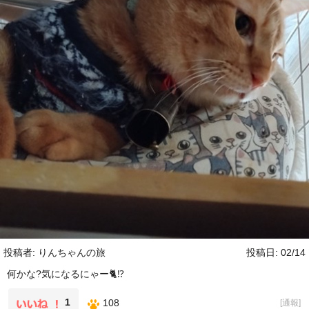
投稿者: りんちゃんの旅
投稿日: 02/14
何かな?気になるにゃー🐈⁉️
1
108
[
通報
]