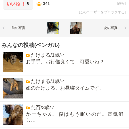
8
341
[
通報
]
[
このユーザーをブロックする
]
前の写真
次の写真
みんなの投稿(ベンガル)
たけまる/1歳/♂
お手手、お行儀良くて、可愛いね？
たけまる/1歳/♂
娘のたけまる、お昼寝タイムです。
㐂百/3歳/♂
かーちゃん、僕はもう眠いのだ。電気消
し…