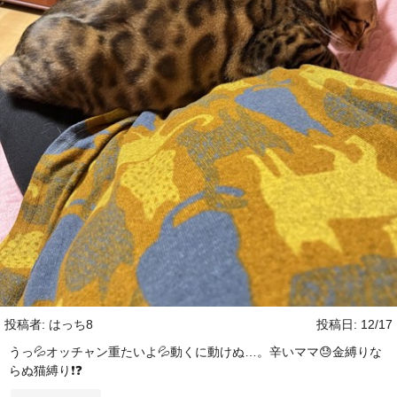
投稿者: はっち8
投稿日: 12/17
うっ💦オッチャン重たいよ💦動くに動けぬ…。辛いママ😓金縛りな
らぬ猫縛り❗️❓