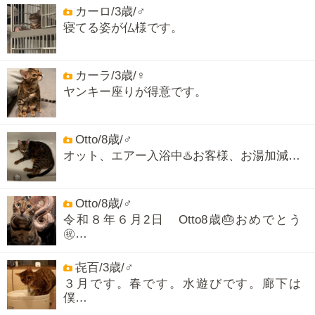
カーロ/3歳/♂
寝てる姿が仏様です。
カーラ/3歳/♀
ヤンキー座りが得意です。
Otto/8歳/♂
オット、エアー入浴中♨️お客様、お湯加減…
Otto/8歳/♂
令和８年６月2日 Otto8歳🎂おめでとう
㊗️…
㐂百/3歳/♂
３月です。春です。水遊びです。廊下は
僕…