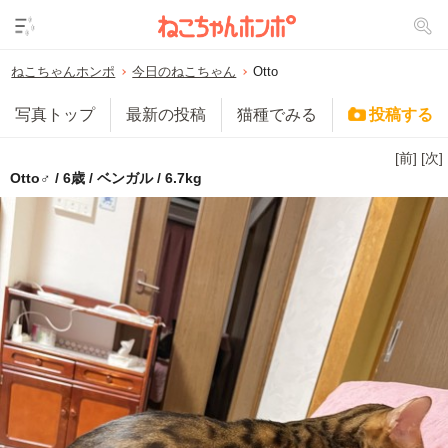
ねこちゃんホンポ
今日のねこちゃん
Otto
写真トップ
最新の投稿
猫種でみる
投稿する
[前]
[次]
Otto♂ / 6歳 / ベンガル / 6.7kg