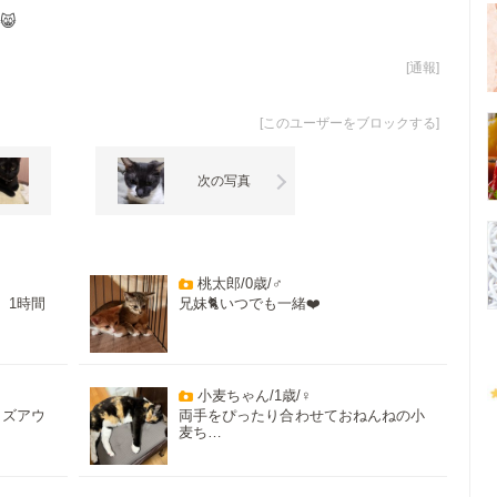
😸
[
通報
]
[
このユーザーをブロックする
]
次の写真
桃太郎/0歳/♂
、1時間
兄妹🐈いつでも一緒❤️
小麦ちゃん/1歳/♀
イズアウ
両手をぴったり合わせておねんねの小
麦ち…