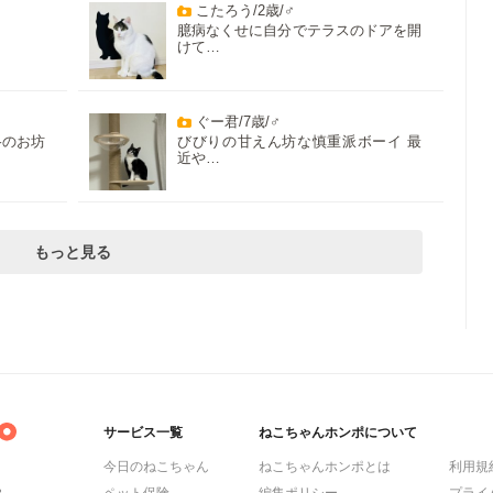
こたろう/2歳/♂
臆病なくせに自分でテラスのドアを開
けて…
ぐー君/7歳/♂
格のお坊
びびりの甘えん坊な慎重派ボーイ 最
近や…
もっと見る
サービス一覧
ねこちゃんホンポについて
今日のねこちゃん
ねこちゃんホンポとは
利用規
ら