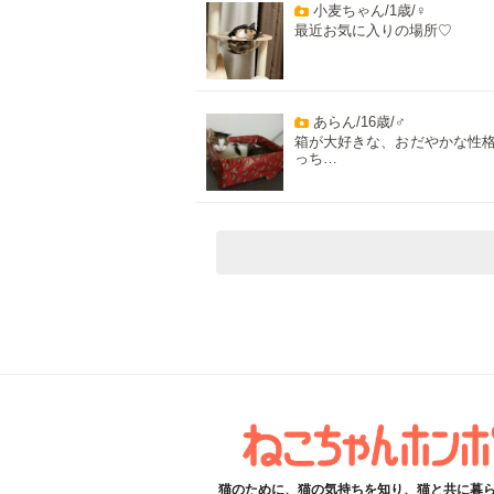
小麦ちゃん/1歳/♀
最近お気に入りの場所♡
あらん/16歳/♂
箱が大好きな、おだやかな性
っち…
猫のために、猫の気持ちを知り、猫と共に暮