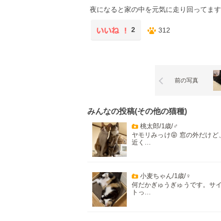
夜になると家の中を元気に走り回ってます
2
312
前の写真
みんなの投稿(その他の猫種)
桃太郎/1歳/♂
ヤモリみっけ😝 窓の外だけど
近く…
小麦ちゃん/1歳/♀
何だかぎゅうぎゅうです。サ
トっ…