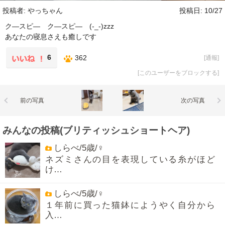
投稿者: やっちゃん
投稿日: 10/27
ク―スピ― ク―スピ― (-_-)zzz
あなたの寝息さえも癒しです
6
362
[
通報
]
[
このユーザーをブロックする
]
前の写真
次の写真
みんなの投稿(ブリティッシュショートヘア)
しらべ/5歳/♀
ネズミさんの目を表現している糸がほど
け…
しらべ/5歳/♀
１年前に買った猫鉢にようやく自分から
入…