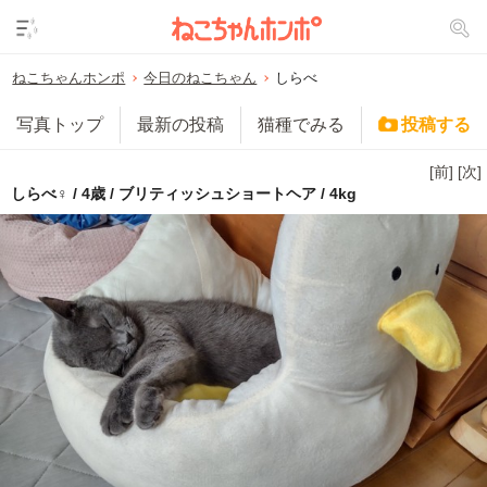
ねこちゃんホンポ
今日のねこちゃん
しらべ
写真トップ
最新の投稿
猫種でみる
投稿する
[前]
[次]
しらべ♀ / 4歳 / ブリティッシュショートヘア / 4kg