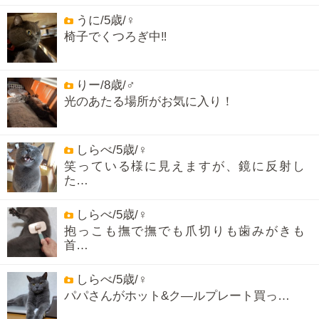
うに/5歳/♀
椅子でくつろぎ中‼️
りー/8歳/♂
光のあたる場所がお気に入り！
しらべ/5歳/♀
笑っている様に見えますが、鏡に反射し
た…
しらべ/5歳/♀
抱っこも撫で撫でも爪切りも歯みがきも
首…
しらべ/5歳/♀
パパさんがホット&ク―ルプレート買っ…