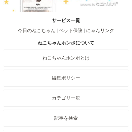
サービス一覧
今日のねこちゃん
ペット保険
にゃんリンク
ねこちゃんホンポについて
ねこちゃんホンポとは
編集ポリシー
カテゴリ一覧
記事を検索