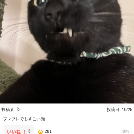
投稿者: 🦭
投稿日: 10/25
ブレブレでもすごい顔！
3
281
[
通報
]