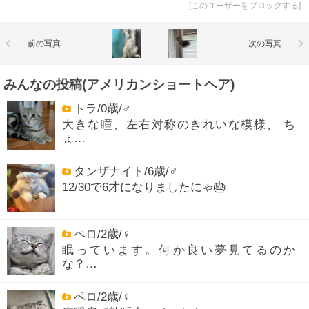
[
このユーザーをブロックする
]
前の写真
次の写真
みんなの投稿(アメリカンショートヘア)
トラ/0歳/♂
大きな瞳、左右対称のきれいな模様、 ち
ょ…
タンザナイト/6歳/♂
12/30で6才になりましたにゃ🎂
ペロ/2歳/♀
眠っています。何か良い夢見てるのか
な？…
ペロ/2歳/♀