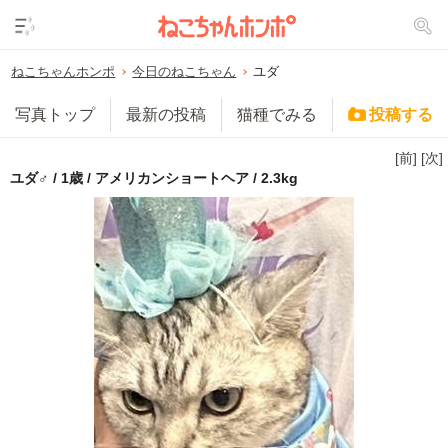
ねこちゃんホンポ
今日のねこちゃん
ユダ
写真トップ
最新の投稿
猫種でみる
投稿する
[前]
[次]
ユダ♂ / 1歳 / アメリカンショートヘア / 2.3kg