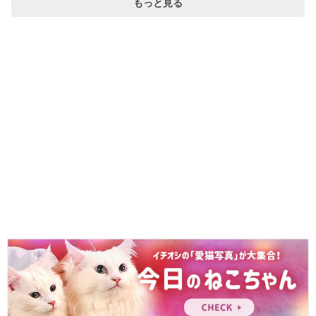
もっと見る