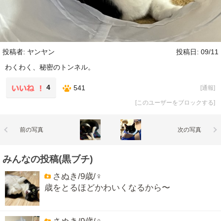
投稿者: ヤンヤン
投稿日: 09/11
わくわく、秘密のトンネル。
4
541
[
通報
]
[
このユーザーをブロックする
]
前の写真
次の写真
みんなの投稿(黒ブチ)
さぬき/9歳/♀
歳をとるほどかわいくなるから〜