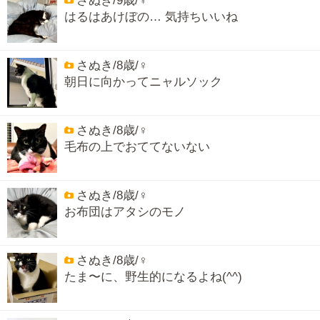
さぬき/9歳/♀
はるはあけぼの… 気持ちいいね
さぬき/8歳/♀
朝日に向かってニャルソック
さぬき/8歳/♀
毛布の上でおててないない
さぬき/8歳/♀
お布団はアタシのモノ
さぬき/8歳/♀
たま〜に、野生的になるよね(^^)