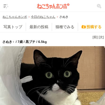
ねこちゃんホンポ
今日のねこちゃん
さぬき
写真トップ
最新の投稿
猫種でみる
投稿する
[前]
[次]
さぬき♀ / 7歳 / 黒ブチ / 6.5kg