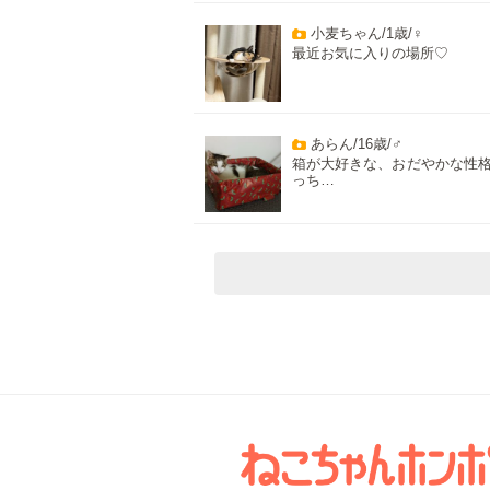
小麦ちゃん/1歳/♀
最近お気に入りの場所♡
あらん/16歳/♂
箱が大好きな、おだやかな性
っち…