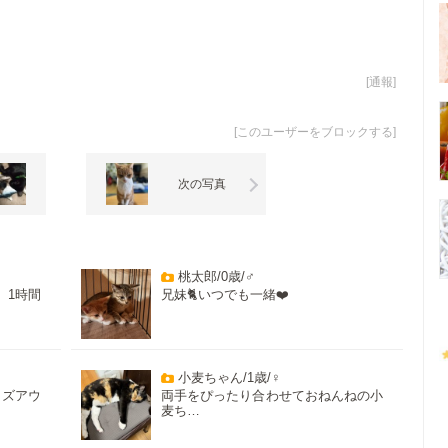
[
通報
]
[
このユーザーをブロックする
]
次の写真
桃太郎/0歳/♂
、1時間
兄妹🐈いつでも一緒❤️
小麦ちゃん/1歳/♀
イズアウ
両手をぴったり合わせておねんねの小
麦ち…