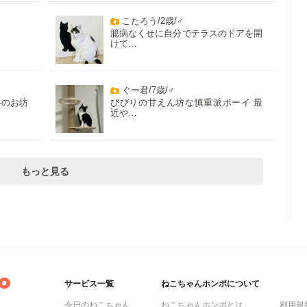
こたろう/2歳/♂
臆病なくせに自分でテラスのドアを開
けて…
ぐー君/7歳/♂
格のお坊
びびりの甘えん坊な慎重派ボーイ 最
近や…
もっと見る
サービス一覧
ねこちゃんホンポについて
今日のねこちゃん
ねこちゃんホンポとは
利用規