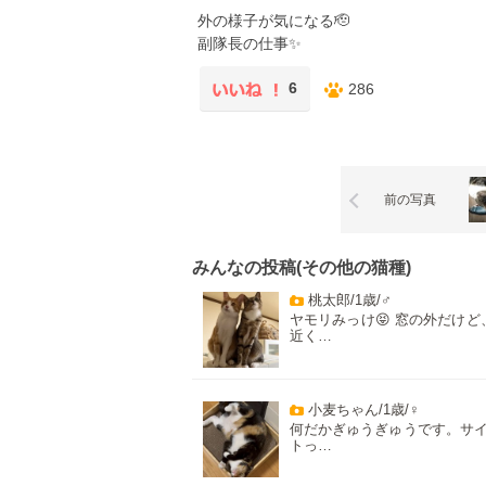
外の様子が気になる🫡
副隊長の仕事✨
6
286
前の写真
みんなの投稿(その他の猫種)
桃太郎/1歳/♂
ヤモリみっけ😝 窓の外だけど
近く…
小麦ちゃん/1歳/♀
何だかぎゅうぎゅうです。サ
トっ…