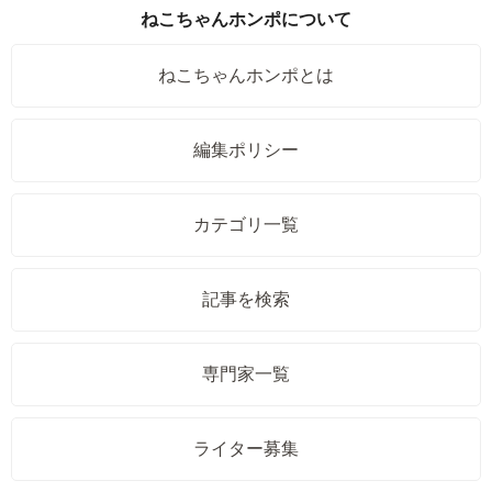
ねこちゃんホンポについて
ねこちゃんホンポとは
編集ポリシー
カテゴリ一覧
記事を検索
専門家一覧
ライター募集