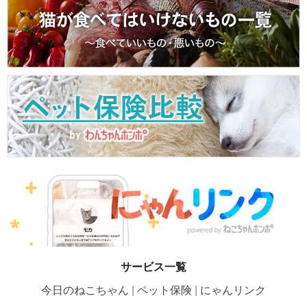
サービス一覧
今日のねこちゃん
ペット保険
にゃんリンク