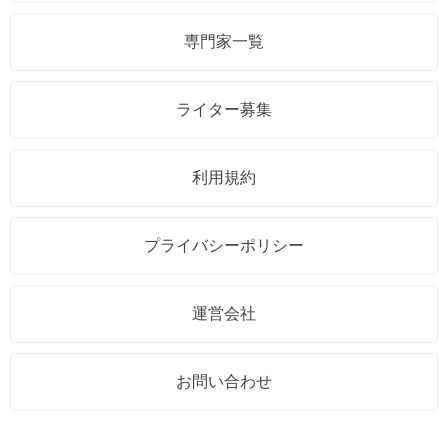
専門家一覧
ライター募集
利用規約
プライバシーポリシー
運営会社
お問い合わせ