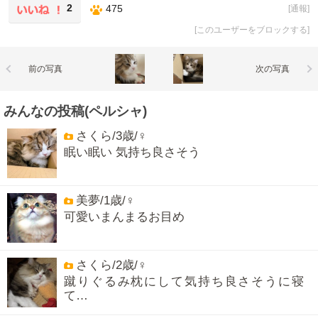
2
475
[
通報
]
[
このユーザーをブロックする
]
前の写真
次の写真
みんなの投稿(ペルシャ)
さくら/3歳/♀
眠い眠い 気持ち良さそう
美夢/1歳/♀
可愛いまんまるお目め
さくら/2歳/♀
蹴りぐるみ枕にして気持ち良さそうに寝
て…