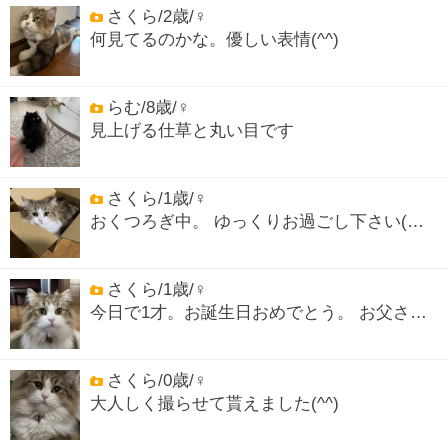
さくら/2歳/♀
何見てるのかな。優しい表情(^^)
らむ/8歳/♀
見上げる仕草と丸い目です
さくら/1歳/♀
おくつろぎ中。 ゆっくりお過ごし下さい(…
さくら/1歳/♀
今日で1才。お誕生日おめでとう。 お父さ…
さくら/0歳/♀
大人しく撮らせて貰えました(^^)