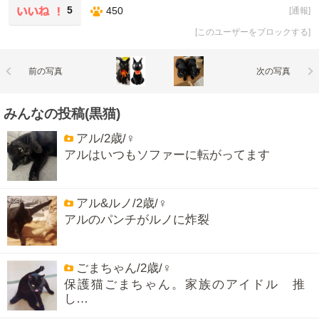
5
450
[
通報
]
[
このユーザーをブロックする
]
前の写真
次の写真
みんなの投稿(黒猫)
アル/2歳/♀
アルはいつもソファーに転がってます
アル&ルノ/2歳/♀
アルのパンチがルノに炸裂
ごまちゃん/2歳/♀
保護猫ごまちゃん。家族のアイドル 推
し…