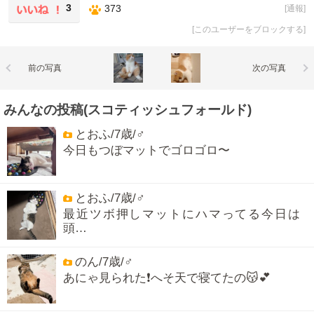
3
373
[
通報
]
[
このユーザーをブロックする
]
前の写真
次の写真
みんなの投稿(スコティッシュフォールド)
とおふ/7歳/♂
今日もつぼマットでゴロゴロ〜
とおふ/7歳/♂
最近ツボ押しマットにハマってる今日は
頭…
のん/7歳/♂
あにゃ見られた❗へそ天で寝てたの😽💕