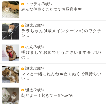
トッティ/3歳/♀
みんな仲良くこたつでお昼寝中💤
颯太/2歳/♂
ララちゃん(4歳メインクーン♀)のワクチ
ン…
のん/6歳/♂
明けましておめでとうございます🎍 パパ
の…
颯太/2歳/♂
ママと一緒にねんね💤ぬくぬくで気持ちい
い…
颯太/2歳/♂
朝だよー！起きてーฅ^•ω•^ฅ