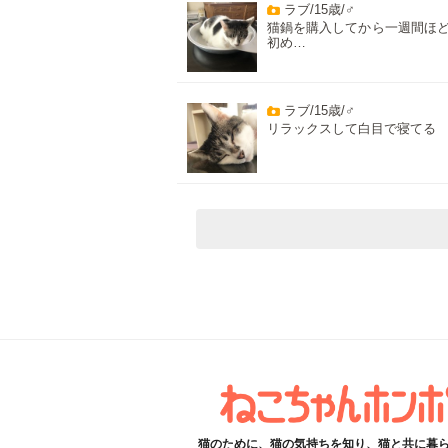
ラブ/15歳/♂
猫鍋を購入してから一週間ほ
初め…
ラブ/15歳/♂
リラックスして白目で寝てる
猫のために、猫の気持ちを知り、猫と共に暮