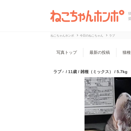
ねこちゃんホンポ
今日のねこちゃん
ラブ
写真トップ
最新の投稿
猫種
ラブ♂ / 11歳 / 雑種（ミックス） / 5.7kg