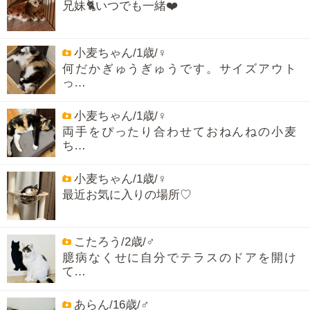
兄妹🐈いつでも一緒❤️
小麦ちゃん/1歳/♀
何だかぎゅうぎゅうです。サイズアウト
っ…
小麦ちゃん/1歳/♀
両手をぴったり合わせておねんねの小麦
ち…
小麦ちゃん/1歳/♀
最近お気に入りの場所♡
こたろう/2歳/♂
臆病なくせに自分でテラスのドアを開け
て…
あらん/16歳/♂