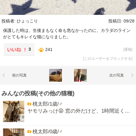
投稿者: ひょっこり
投稿日: 09/28
保護した時は、生後まもなく命も危なかったのに、カラダのライン
がとてもキレイな猫になりました。
3
241
[
通報
]
[
このユーザーをブロックする
]
前の写真
次の写真
みんなの投稿(その他の猫種)
桃太郎/1歳/♂
ヤモリみっけ😝 窓の外だけど、1時間近く…
桃太郎/0歳/♂