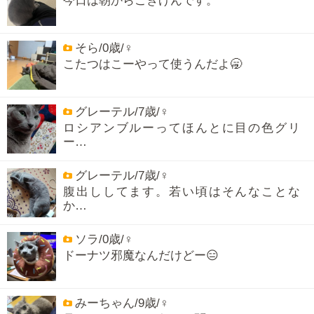
そら/0歳/♀
こたつはこーやって使うんだよ🥱
グレーテル/7歳/♀
ロシアンブルーってほんとに目の色グリ
ー…
グレーテル/7歳/♀
腹出ししてます。若い頃はそんなことな
か…
ソラ/0歳/♀
ドーナツ邪魔なんだけどー😑
みーちゃん/9歳/♀