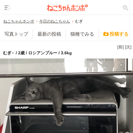
ねこちゃんホンポ
今日のねこちゃん
むぎ
写真トップ
最新の投稿
猫種でみる
投稿する
[前]
[次]
むぎ♀ / 2歳 / ロシアンブルー / 3.6kg