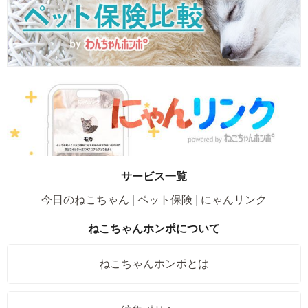
サービス一覧
今日のねこちゃん
ペット保険
にゃんリンク
ねこちゃんホンポについて
ねこちゃんホンポとは