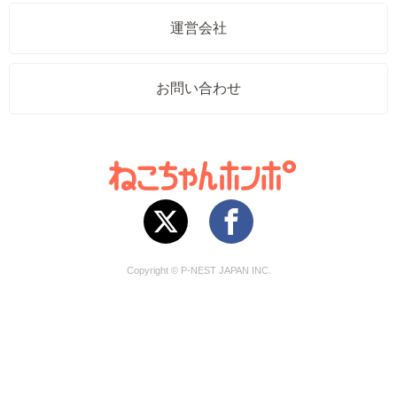
運営会社
お問い合わせ
Copyright © P-NEST JAPAN INC.