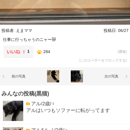
投稿者: えまママ
投稿日: 06/27
仕事に行っちゃうのニャー😿
1
284
[
通報
]
[
このユーザーをブロックする
]
前の写真
次の写真
みんなの投稿(黒猫)
アル/2歳/♀
アルはいつもソファーに転がってます