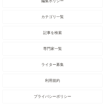
編集ポリシー
カテゴリ一覧
記事を検索
専門家一覧
ライター募集
利用規約
プライバシーポリシー