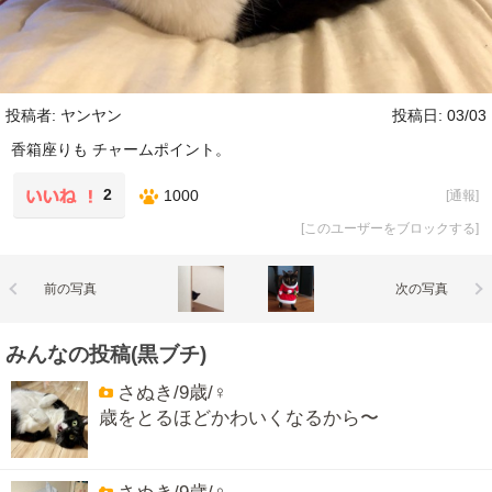
投稿者: ヤンヤン
投稿日: 03/03
香箱座りも チャームポイント。
2
1000
[
通報
]
[
このユーザーをブロックする
]
前の写真
次の写真
みんなの投稿(黒ブチ)
さぬき/9歳/♀
歳をとるほどかわいくなるから〜