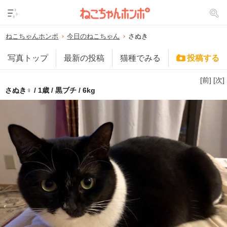
ねこちゃんホンポ
今日のねこちゃん
さぬき
写真トップ
最新の投稿
猫種でみる
投稿する
[前]
[次]
さぬき♀ / 1歳 / 黒ブチ / 6kg