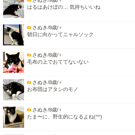
さぬき/9歳/♀
はるはあけぼの… 気持ちいいね
さぬき/8歳/♀
朝日に向かってニャルソック
さぬき/8歳/♀
毛布の上でおててないない
さぬき/8歳/♀
お布団はアタシのモノ
さぬき/8歳/♀
たま〜に、野生的になるよね(^^)