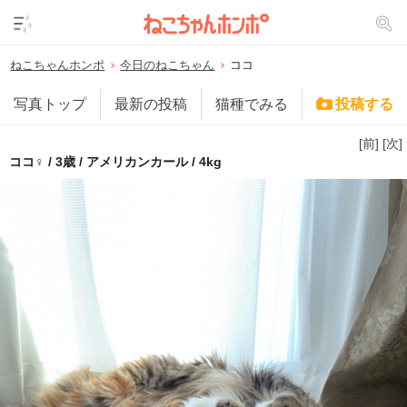
ねこちゃんホンポ
今日のねこちゃん
ココ
写真トップ
最新の投稿
猫種でみる
投稿する
[前]
[次]
ココ♀ / 3歳 / アメリカンカール / 4kg