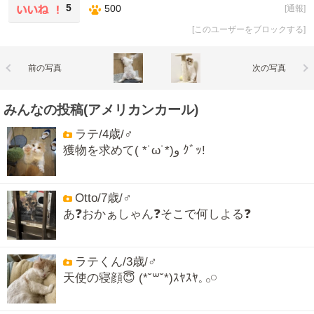
5
500
[
通報
]
[
このユーザーをブロックする
]
前の写真
次の写真
みんなの投稿(アメリカンカール)
ラテ/4歳/♂
獲物を求めて( *˙ω˙*)و ｸﾞｯ!
Otto/7歳/♂
あ❓おかぁしゃん❓そこで何しよる❓
ラテくん/3歳/♂
天使の寝顔😇 (*˘꒳​˘*)ｽﾔｽﾔ‪𓈒 𓂂𓏸