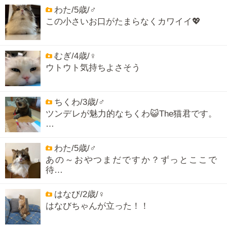
わた/5歳/♂
この小さいお口がたまらなくカワイイ💖
むぎ/4歳/♀
ウトウト気持ちよさそう
ちくわ/3歳/♂
ツンデレが魅力的なちくわ😺The猫君です。
…
わた/5歳/♂
あの～おやつまだですか？ずっとここで
待…
はなび/2歳/♀
はなびちゃんが立った！！