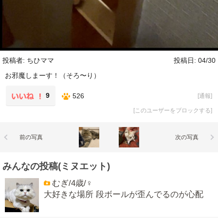
投稿者: ちひママ
投稿日: 04/30
お邪魔しまーす！（そろ〜り）
9
526
[
通報
]
[
このユーザーをブロックする
]
前の写真
次の写真
みんなの投稿(ミヌエット)
むぎ/4歳/♀
大好きな場所 段ボールが歪んでるのが心配