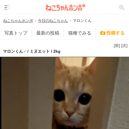
ねこちゃんホンポ
今日のねこちゃん
マロンくん
写真トップ
最新の投稿
猫種でみる
投稿する
[前]
[次]
マロンくん♂ / ミヌエット / 2kg