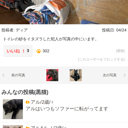
投稿者: ディア
投稿日: 04/24
トイレの砂をイタズラした犯人が写真の中にいます。
3
302
[
通報
]
[
このユーザーをブロックする
]
前の写真
次の写真
みんなの投稿(黒猫)
アル/2歳/♀
アルはいつもソファーに転がってます