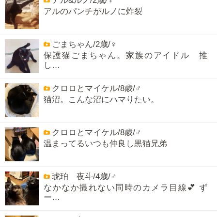
アル&ルノ/2歳/♀
アルのパンチがルノに炸裂
ごまちゃん/2歳/♀
保護猫ごまちゃん。家族のアイドル 推
し…
クロロとマイケル/8歳/♂
猫沼。こんな沼にハマりたい。
クロロとマイケル/8歳/♂
温まってるいつも仲良し黒猫兄弟
琥珀 夜斗/4歳/♂
なかなか撮れない同時のカメラ目線💕 ず
ー…