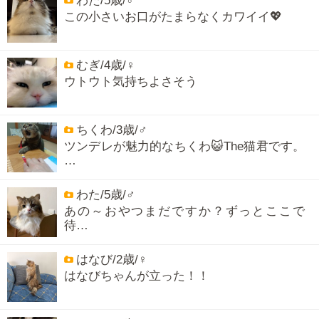
わた/5歳/♂
この小さいお口がたまらなくカワイイ💖
むぎ/4歳/♀
ウトウト気持ちよさそう
ちくわ/3歳/♂
ツンデレが魅力的なちくわ😺The猫君です。
…
わた/5歳/♂
あの～おやつまだですか？ずっとここで
待…
はなび/2歳/♀
はなびちゃんが立った！！