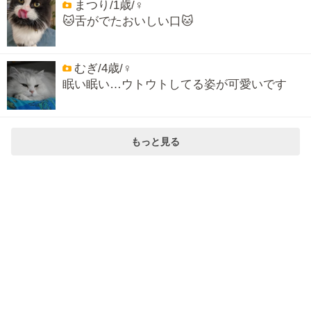
まつり/1歳/♀
🐱舌がでたおいしい口🐱
むぎ/4歳/♀
眠い眠い…ウトウトしてる姿が可愛いです
もっと見る