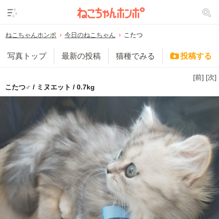
ねこちゃんホンポ
今日のねこちゃん
こたつ
写真トップ
最新の投稿
猫種でみる
投稿する
[前]
[次]
こたつ♂ / ミヌエット / 0.7kg