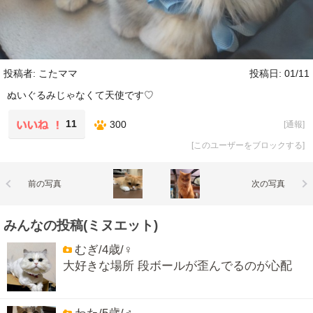
投稿者: こたママ
投稿日: 01/11
ぬいぐるみじゃなくて天使です♡
11
300
[
通報
]
[
このユーザーをブロックする
]
前の写真
次の写真
みんなの投稿(ミヌエット)
むぎ/4歳/♀
大好きな場所 段ボールが歪んでるのが心配