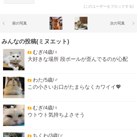
[
このユーザーをブロックする
]
前の写真
次の写真
みんなの投稿(ミヌエット)
むぎ/4歳/♀
大好きな場所 段ボールが歪んでるのが心配
わた/5歳/♂
この小さいお口がたまらなくカワイイ💖
むぎ/4歳/♀
ウトウト気持ちよさそう
ちくわ/3歳/♂