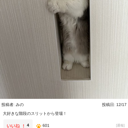
投稿者: みの
投稿日: 12/17
大好きな階段のスリットから登場！
4
601
[
通報
]