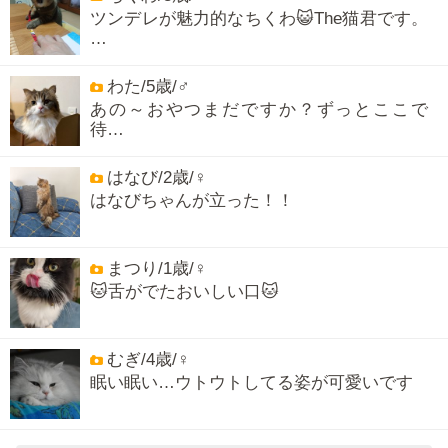
ツンデレが魅力的なちくわ😺The猫君です。
…
わた/5歳/♂
あの～おやつまだですか？ずっとここで
待…
はなび/2歳/♀
はなびちゃんが立った！！
まつり/1歳/♀
🐱舌がでたおいしい口🐱
むぎ/4歳/♀
眠い眠い…ウトウトしてる姿が可愛いです