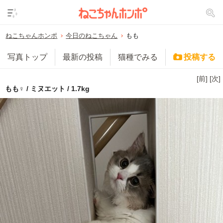
ねこちゃんホンポ
今日のねこちゃん
もも
写真トップ
最新の投稿
猫種でみる
投稿する
[前]
[次]
もも♀ / ミヌエット / 1.7kg