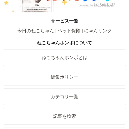
サービス一覧
今日のねこちゃん
ペット保険
にゃんリンク
ねこちゃんホンポについて
ねこちゃんホンポとは
編集ポリシー
カテゴリ一覧
記事を検索