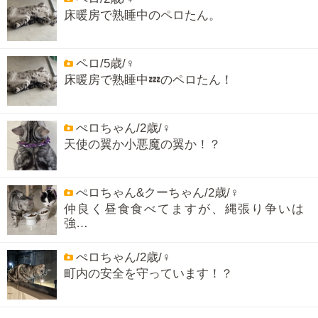
床暖房で熟睡中のペロたん。
ペロ/5歳/♀
床暖房で熟睡中💤のペロたん！
ぺロちゃん/2歳/♀
天使の翼か小悪魔の翼か！？
ぺロちゃん&クーちゃん/2歳/♀
仲良く昼食食べてますが、縄張り争いは
強…
ぺロちゃん/2歳/♀
町内の安全を守っています！？