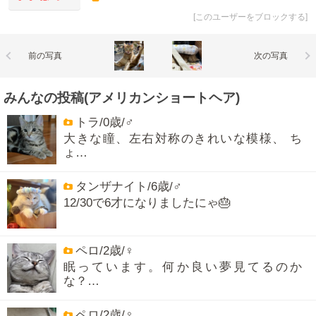
[
このユーザーをブロックする
]
前の写真
次の写真
みんなの投稿(アメリカンショートヘア)
トラ/0歳/♂
大きな瞳、左右対称のきれいな模様、 ち
ょ…
タンザナイト/6歳/♂
12/30で6才になりましたにゃ🎂
ペロ/2歳/♀
眠っています。何か良い夢見てるのか
な？…
ペロ/2歳/♀