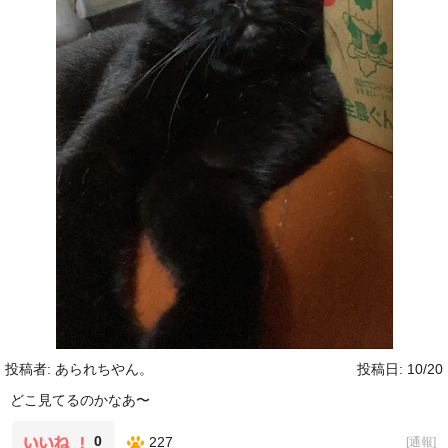
投稿者: あられちやん。
投稿日: 10/20
どこ見てるのかなあ〜
0
227
[
通報
]