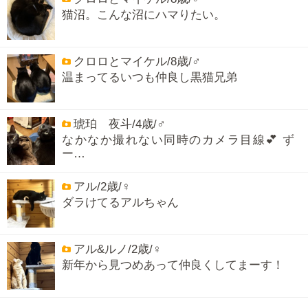
猫沼。こんな沼にハマりたい。
クロロとマイケル/8歳/♂
温まってるいつも仲良し黒猫兄弟
琥珀 夜斗/4歳/♂
なかなか撮れない同時のカメラ目線💕 ず
ー…
アル/2歳/♀
ダラけてるアルちゃん
アル&ルノ/2歳/♀
新年から見つめあって仲良くしてまーす！