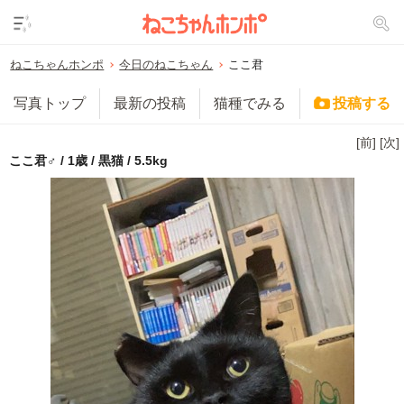
ねこちゃんホンポ
今日のねこちゃん
ここ君
写真トップ
最新の投稿
猫種でみる
投稿する
[前]
[次]
ここ君♂ / 1歳 / 黒猫 / 5.5kg