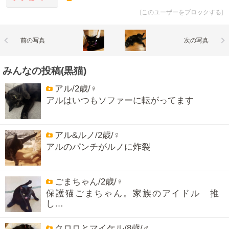
[
このユーザーをブロックする
]
前の写真
次の写真
みんなの投稿(黒猫)
アル/2歳/♀
アルはいつもソファーに転がってます
アル&ルノ/2歳/♀
アルのパンチがルノに炸裂
ごまちゃん/2歳/♀
保護猫ごまちゃん。家族のアイドル 推
し…
クロロとマイケル/8歳/♂