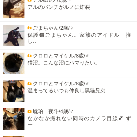
アル&ルノ/2歳/♀
アルのパンチがルノに炸裂
ごまちゃん/2歳/♀
保護猫ごまちゃん。家族のアイドル 推
し…
クロロとマイケル/8歳/♂
猫沼。こんな沼にハマりたい。
クロロとマイケル/8歳/♂
温まってるいつも仲良し黒猫兄弟
琥珀 夜斗/4歳/♂
なかなか撮れない同時のカメラ目線💕 ず
ー…