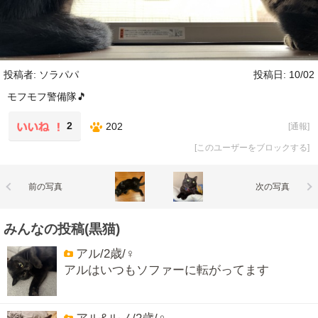
投稿者: ソラパパ
投稿日: 10/02
モフモフ警備隊🎵
2
202
[
通報
]
[
このユーザーをブロックする
]
前の写真
次の写真
みんなの投稿(黒猫)
アル/2歳/♀
アルはいつもソファーに転がってます