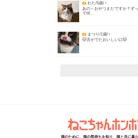
わた/5歳/♂
あの～おやつまだですか？ず
で待…
まつり/1歳/♀
🐱舌がでたおいしい口🐱
猫のために、猫の気持ちを知り、猫と共に暮