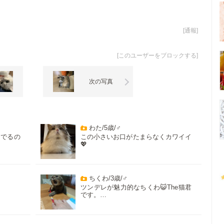
[
通報
]
[
このユーザーをブロックする
]
次の写真
わた/5歳/♂
んでるの
この小さいお口がたまらなくカワイイ
💖
ちくわ/3歳/♂
ツンデレが魅力的なちくわ😺The猫君
です。…