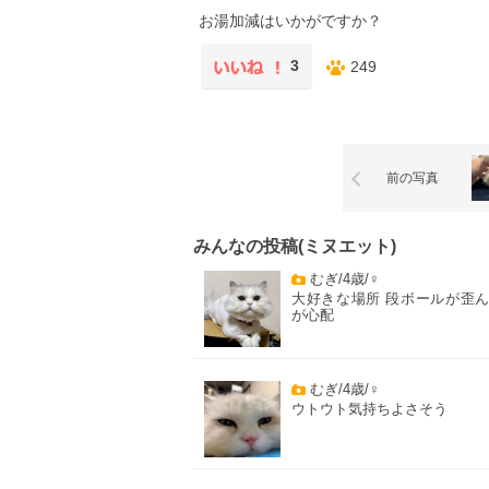
お湯加減はいかがですか？
3
249
前の写真
みんなの投稿(ミヌエット)
むぎ/4歳/♀
大好きな場所 段ボールが歪
が心配
むぎ/4歳/♀
ウトウト気持ちよさそう