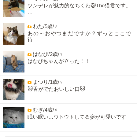
ツンデレが魅力的なちくわ😺The猫君です。
…
わた/5歳/♂
あの～おやつまだですか？ずっとここで
待…
はなび/2歳/♀
はなびちゃんが立った！！
まつり/1歳/♀
🐱舌がでたおいしい口🐱
むぎ/4歳/♀
眠い眠い…ウトウトしてる姿が可愛いです