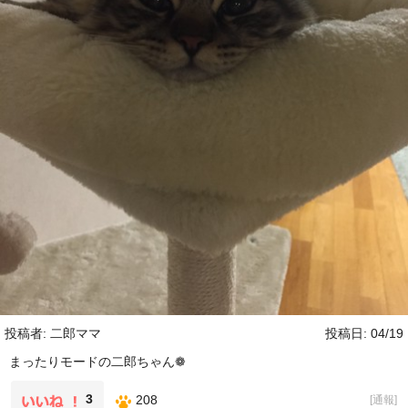
投稿者: 二郎ママ
投稿日: 04/19
まったりモードの二郎ちゃん❁
3
208
[
通報
]