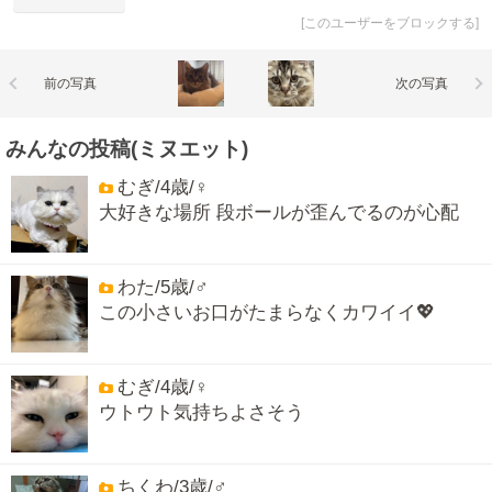
[
このユーザーをブロックする
]
前の写真
次の写真
みんなの投稿(ミヌエット)
むぎ/4歳/♀
大好きな場所 段ボールが歪んでるのが心配
わた/5歳/♂
この小さいお口がたまらなくカワイイ💖
むぎ/4歳/♀
ウトウト気持ちよさそう
ちくわ/3歳/♂