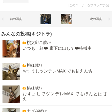
[
このユーザーをブロックする
]
前の写真
次の写真
みんなの投稿(キジトラ)
桃太郎/1歳/♀
いつも一緒❤️ 廊下に出して❤️待機中
桃/1歳/♀
おすましツンデレMAX でも甘えん坊
桃/1歳/♀
おすましでツンデレMAX でもほんとは甘
え…
カイ/4歳/♂