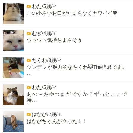
わた/5歳/♂
この小さいお口がたまらなくカワイイ💖
むぎ/4歳/♀
ウトウト気持ちよさそう
ちくわ/3歳/♂
ツンデレが魅力的なちくわ😺The猫君です。
…
わた/5歳/♂
あの～おやつまだですか？ずっとここで
待…
はなび/2歳/♀
はなびちゃんが立った！！