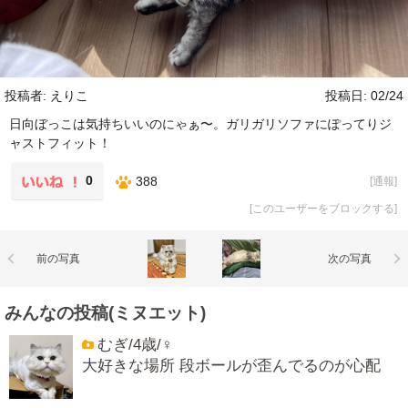
投稿者: えりこ
投稿日: 02/24
日向ぼっこは気持ちいいのにゃぁ〜。ガリガリソファにぽってりジ
ャストフィット！
0
388
[
通報
]
[
このユーザーをブロックする
]
前の写真
次の写真
みんなの投稿(ミヌエット)
むぎ/4歳/♀
大好きな場所 段ボールが歪んでるのが心配