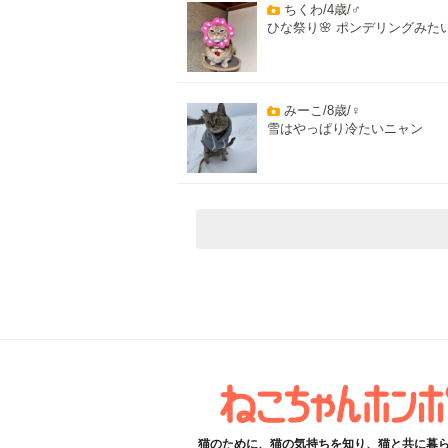
ちくわ/4歳/♂
ひな祭り🌸 ポンデリングみた
みーこ/8歳/♀
雪はやっぱり冷たいニャン
猫のために、猫の気持ちを知り、猫と共に暮