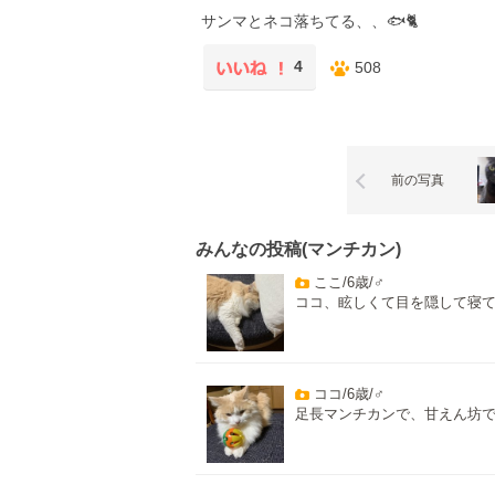
サンマとネコ落ちてる、、🐟🐈
4
508
前の写真
みんなの投稿(マンチカン)
ここ/6歳/♂
ココ、眩しくて目を隠して寝
ココ/6歳/♂
足長マンチカンで、甘えん坊