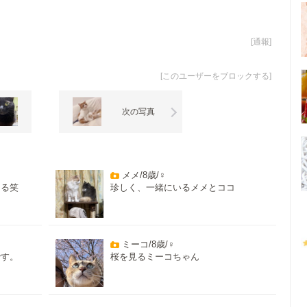
[
通報
]
[
このユーザーをブロックする
]
次の写真
メメ/8歳/♀
てる笑
珍しく、一緒にいるメメとココ
ミーコ/8歳/♀
です。
桜を見るミーコちゃん