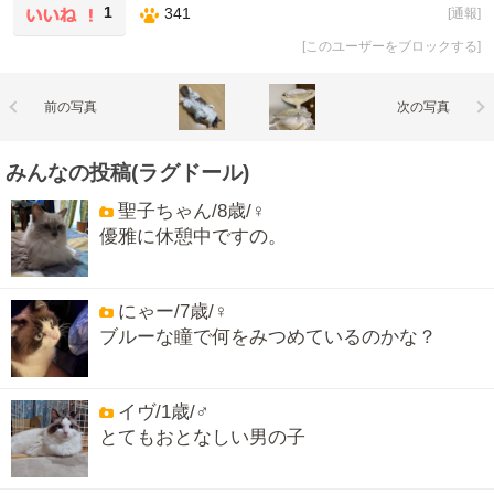
1
341
[
通報
]
[
このユーザーをブロックする
]
前の写真
次の写真
みんなの投稿(ラグドール)
聖子ちゃん/8歳/♀
優雅に休憩中ですの。
にゃー/7歳/♀
ブルーな瞳で何をみつめているのかな？
イヴ/1歳/♂
とてもおとなしい男の子