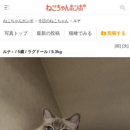
ねこちゃんホンポ
今日のねこちゃん
ルナ
写真トップ
最新の投稿
猫種でみる
投稿する
[前]
[次]
ルナ♀ / 5歳 / ラグドール / 5.3kg