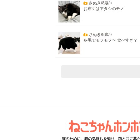
さぬき/8歳/♀
お布団はアタシのモノ
さぬき/8歳/♀
冬毛でモフモフ〜 食べすぎ？
猫のために、猫の気持ちを知り、猫と共に暮