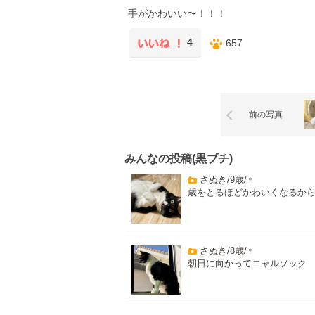
手がかわいい〜！！！
4
657
前の写真
みんなの投稿(黒ブチ)
さぬき/9歳/♀
歳をとるほどかわいくなるか
さぬき/8歳/♀
朝日に向かってニャルソック