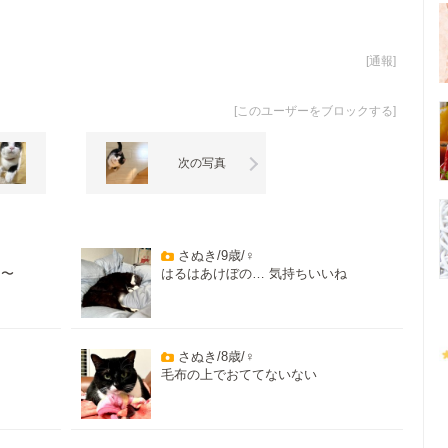
[
通報
]
[
このユーザーをブロックする
]
次の写真
さぬき/9歳/♀
ら〜
はるはあけぼの… 気持ちいいね
さぬき/8歳/♀
毛布の上でおててないない