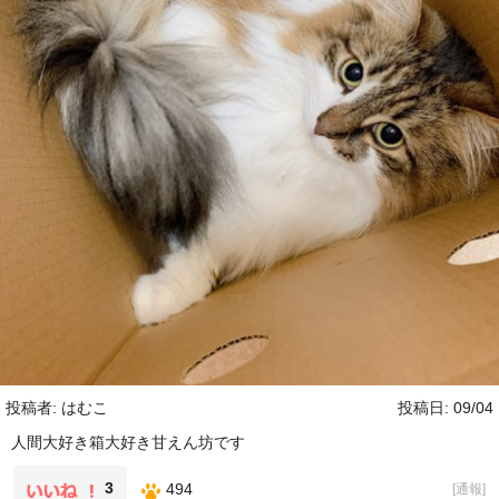
投稿者: はむこ
投稿日: 09/04
人間大好き箱大好き甘えん坊です
3
494
[
通報
]