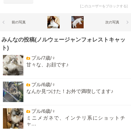
[
このユーザーをブロックする
]
前の写真
次の写真
みんなの投稿(ノルウェージャンフォレストキャッ
ト)
プル/7歳/♀
甘々な、お顔です♪
プル/6歳/♀
なんか見つけた！お外で満喫してます♪
プル/6歳/♀
ミニメガネで、インテリ系にショットチ
ャ…