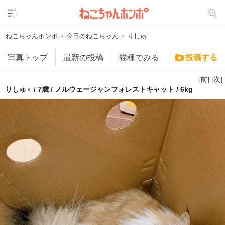
ねこちゃんホンポ
今日のねこちゃん
りしゅ
写真トップ
最新の投稿
猫種でみる
投稿する
[前]
[次]
りしゅ♀ / 7歳 / ノルウェージャンフォレストキャット / 6kg