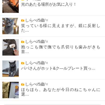
光のあたる場所がお気に入り！
しらべ/5歳/♀
笑っている様に見えますが、鏡に反射し
た…
しらべ/5歳/♀
抱っこも撫で撫でも爪切りも歯みがきも
首…
しらべ/5歳/♀
パパさんがホット&ク―ルプレート買っ…
しらべ/5歳/♀
ほらほら、あなたが今日のねこちゃんに
選…