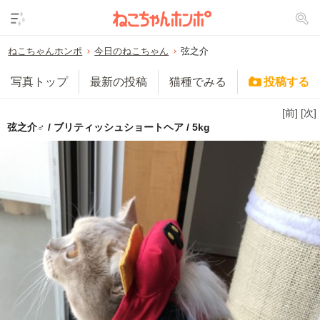
ねこちゃんホンポ
今日のねこちゃん
弦之介
写真トップ
最新の投稿
猫種でみる
投稿する
[前]
[次]
弦之介♂ / ブリティッシュショートヘア / 5kg