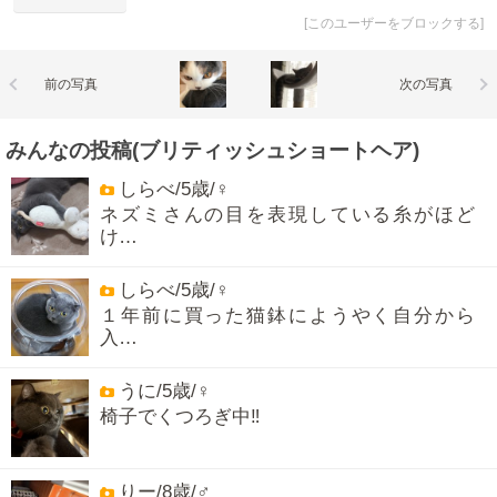
[
このユーザーをブロックする
]
前の写真
次の写真
みんなの投稿(ブリティッシュショートヘア)
しらべ/5歳/♀
ネズミさんの目を表現している糸がほど
け…
しらべ/5歳/♀
１年前に買った猫鉢にようやく自分から
入…
うに/5歳/♀
椅子でくつろぎ中‼️
りー/8歳/♂