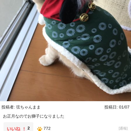
投稿者: 弦ちゃんまま
投稿日: 01/07
お正月なのでお獅子になりました
2
772
[
通報
]