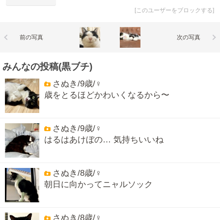
[
このユーザーをブロックする
]
前の写真
次の写真
みんなの投稿(黒ブチ)
さぬき/9歳/♀
歳をとるほどかわいくなるから〜
さぬき/9歳/♀
はるはあけぼの… 気持ちいいね
さぬき/8歳/♀
朝日に向かってニャルソック
さぬき/8歳/♀