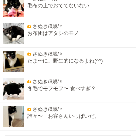
毛布の上でおててないない
さぬき/8歳/♀
お布団はアタシのモノ
さぬき/8歳/♀
たま〜に、野生的になるよね(^^)
さぬき/8歳/♀
冬毛でモフモフ〜 食べすぎ？
さぬき/8歳/♀
誰々〜 お客さんいっぱいだ。