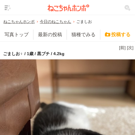
ねこちゃんホンポ
今日のねこちゃん
ごましお
写真トップ
最新の投稿
猫種でみる
投稿する
[前]
[次]
ごましお♀ / 1歳 / 黒ブチ / 4.2kg