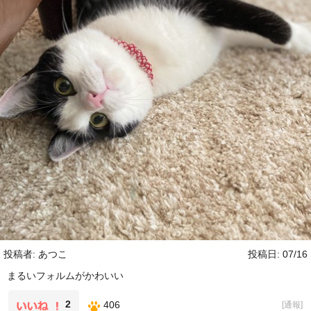
投稿者: あつこ
投稿日: 07/16
まるいフォルムがかわいい
2
406
[
通報
]