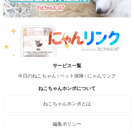
サービス一覧
今日のねこちゃん
ペット保険
にゃんリンク
ねこちゃんホンポについて
ねこちゃんホンポとは
編集ポリシー