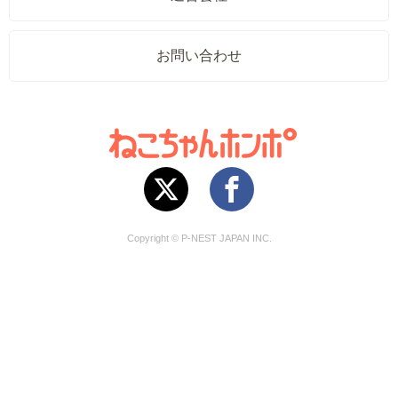
お問い合わせ
Copyright © P-NEST JAPAN INC.