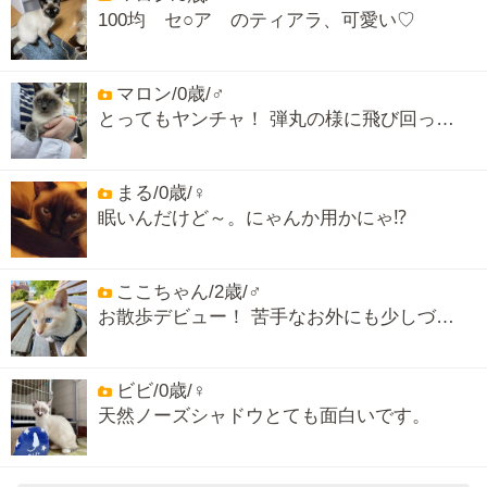
100均 セ○ア のティアラ、可愛い♡
マロン/0歳/♂
とってもヤンチャ！ 弾丸の様に飛び回っ…
まる/0歳/♀
眠いんだけど～。にゃんか用かにゃ⁉️
ここちゃん/2歳/♂
お散歩デビュー！ 苦手なお外にも少しづ…
ビビ/0歳/♀
天然ノーズシャドウとても面白いです。