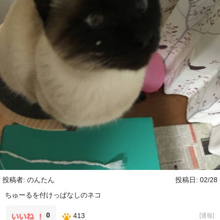
投稿者: のんたん
投稿日: 02/28
ちゅーるを付けっぱなしのネコ
0
413
[
通報
]