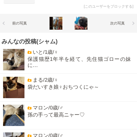
[
このユーザーをブロックする
]
前の写真
次の写真
みんなの投稿(シャム)
いと/1歳/♀
保護猫歴1年半を経て、先住猫ゴローの妹
に…
まる/2歳/♀
袋だいすき娘♀️おちつくにゃ～
マロン/0歳/♂
孫の手って最高ニャー♡
マロン/0歳/♂