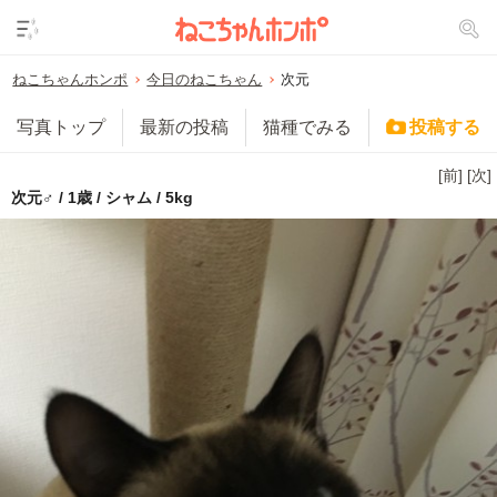
ねこちゃんホンポ
今日のねこちゃん
次元
写真トップ
最新の投稿
猫種でみる
投稿する
[前]
[次]
次元♂ / 1歳 / シャム / 5kg