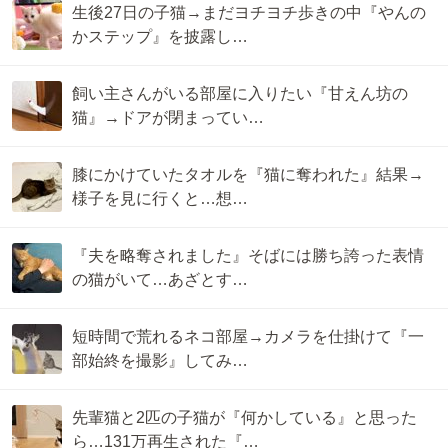
生後27日の子猫→まだヨチヨチ歩きの中『やんの
かステップ』を披露し…
飼い主さんがいる部屋に入りたい『甘えん坊の
猫』→ドアが閉まってい…
膝にかけていたタオルを『猫に奪われた』結果→
様子を見に行くと…想…
『夫を略奪されました』そばには勝ち誇った表情
の猫がいて…あざとす…
短時間で荒れるネコ部屋→カメラを仕掛けて『一
部始終を撮影』してみ…
先輩猫と2匹の子猫が『何かしている』と思った
ら…131万再生された『…